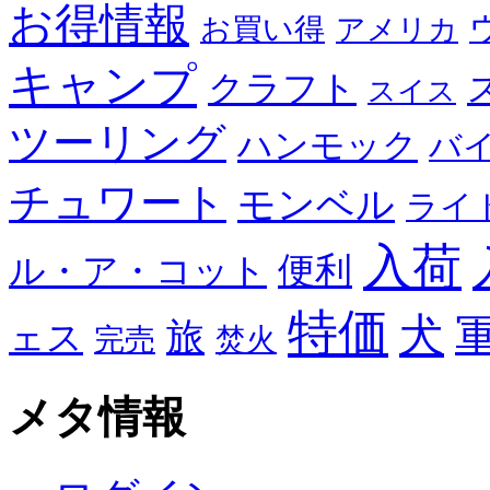
お得情報
お買い得
アメリカ
キャンプ
クラフト
スイス
ツーリング
ハンモック
バ
チュワート
モンベル
ライ
入荷
便利
ル・ア・コット
特価
犬
旅
ェス
完売
焚火
メタ情報