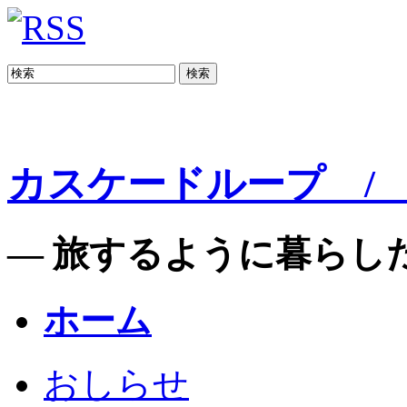
検索
カスケードループ / C
— 旅するように暮らした
ホーム
おしらせ