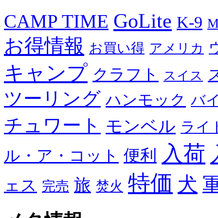
GoLite
CAMP TIME
K-9
M
お得情報
お買い得
アメリカ
キャンプ
クラフト
スイス
ツーリング
ハンモック
バ
チュワート
モンベル
ライ
入荷
便利
ル・ア・コット
特価
犬
旅
ェス
完売
焚火