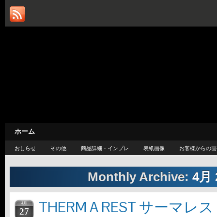
カスケードループ / CASC
— 旅するように暮らしたい —
ホーム
おしらせ
その他
商品詳細・インプレ
表紙画像
お客様からの画
Monthly Archive:
4月 
THERM A REST サーマレス
4月
27