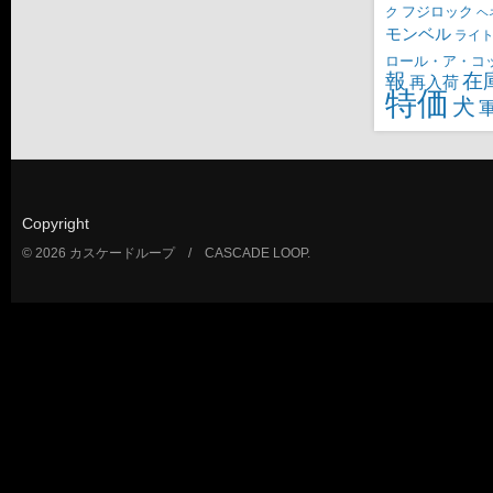
ク
フジロック
ヘ
モンベル
ライ
ロール・ア・コ
報
在
再入荷
特価
犬
Copyright
© 2026 カスケードループ / CASCADE LOOP.