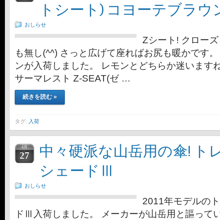
トシート) コヨーテブラ
おしらせ
Zシート! クロー
も無し(^^) さっと広げて座ればお尻も暖かです
ンが入荷しました。 レモンとどちらか迷いますねー。 
サーマレスト Z-SEAT(ゼ …
続きを読む »
タグ:
入荷
中々硬派な山岳用の傘! ト
4月
27
シェードⅢ
おしらせ
2011年モデルの
ドⅢ入荷しました。 メーカーが山岳用と謳って