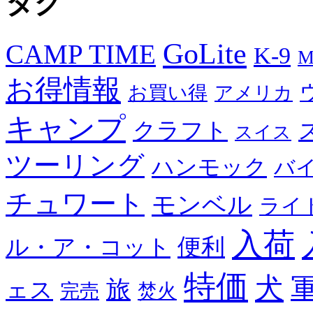
タグ
GoLite
CAMP TIME
K-9
M
お得情報
お買い得
アメリカ
キャンプ
クラフト
スイス
ツーリング
ハンモック
バ
チュワート
モンベル
ライ
入荷
便利
ル・ア・コット
特価
犬
旅
ェス
完売
焚火