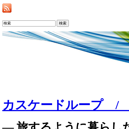
検索
カスケードループ / C
— 旅するように暮らした