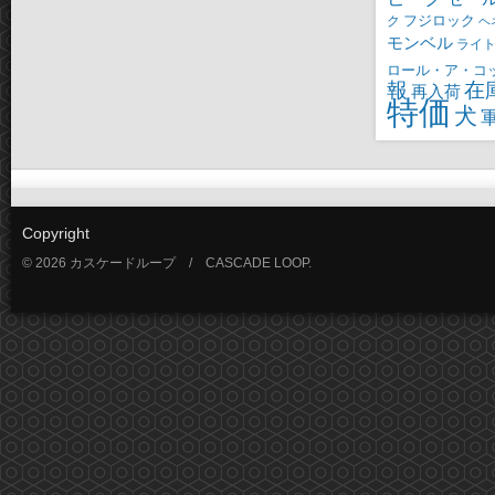
ク
フジロック
ヘ
モンベル
ライ
ロール・ア・コ
報
在
再入荷
特価
犬
Copyright
© 2026 カスケードループ / CASCADE LOOP.