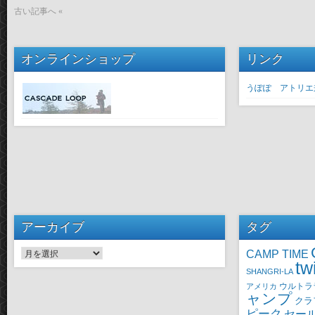
古い記事へ «
オンラインショップ
リンク
うぽぽ アトリエ
アーカイブ
タグ
CAMP TIME
アーカイブ
tw
SHANGRI-LA
ウルトラ
アメリカ
ャンプ
クラ
ピーク
セー