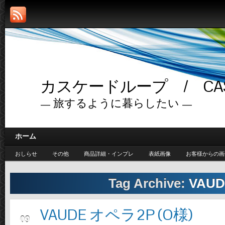
カスケードループ / CASC
— 旅するように暮らしたい —
ホーム
おしらせ
その他
商品詳細・インプレ
表紙画像
お客様からの画
Tag Archive:
VAUD
VAUDE オペラ2P (O様)
5月
09