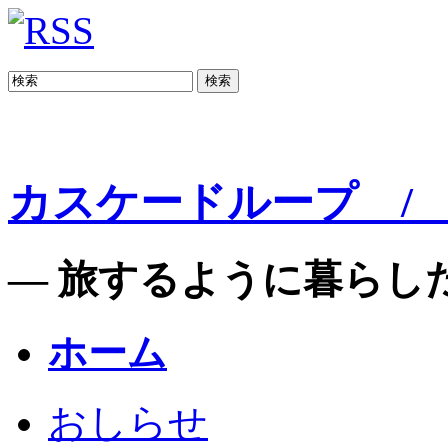
検索
カスケードループ / C
— 旅するように暮らした
ホーム
おしらせ