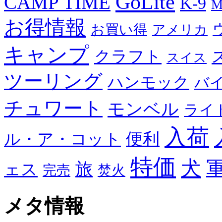
GoLite
CAMP TIME
K-9
M
お得情報
お買い得
アメリカ
キャンプ
クラフト
スイス
ツーリング
ハンモック
バ
チュワート
モンベル
ライ
入荷
便利
ル・ア・コット
特価
犬
旅
ェス
完売
焚火
メタ情報