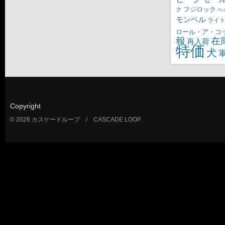
ク
フジロック
ヘ
モンベル
ライ
ロール・ア・コ
報
在
再入荷
特価
犬
Copyright
© 2026 カスケードループ / CASCADE LOOP.