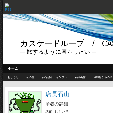
カスケードループ / CASC
— 旅するように暮らしたい —
ホーム
おしらせ
その他
商品詳細・インプレ
表紙画像
お客様からの画
店長石山
筆者の詳細
名前:
ししたろ