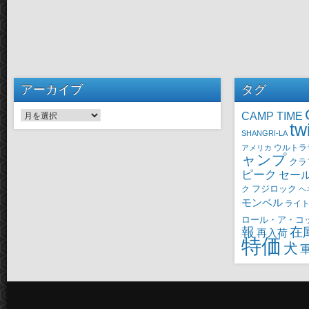
アーカイブ
タグ
CAMP TIME
アーカイブ
tw
SHANGRI-LA
ウルトラ
アメリカ
ャンプ
クラ
ピーク
セー
ク
フジロック
ヘ
モンベル
ライ
ロール・ア・コ
報
在
再入荷
特価
犬