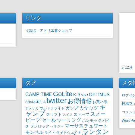
リンク
うぽぽ アトリエ兼ショップ
« 12月
タグ
メタ
GoLite
CAMP TIME
OPTIMUS
K-9
MSR
ログイ
twitter
お得情報
SHANGRI-LA
お買い得
投稿フ
キ
カヤック
カップ
ウルトラライト
アメリカ
ャンプ
コメン
スノー
クラフト
ストーブ
スイス
ピーク
セール
ツーリング
ハンモック
バイ
WordPre
マーサスチュワート
ク
フジロック
ヘネシー
ランタン
モンベル
ライト
ライトウエイト