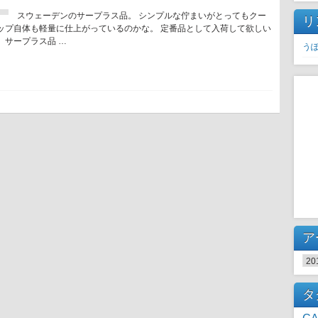
スウェーデンのサープラス品。 シンプルな佇まいがとってもクー
リ
ップ自体も軽量に仕上がっているのかな。 定番品として入荷して欲しい
 サープラス品 …
う
ア
ア
タ