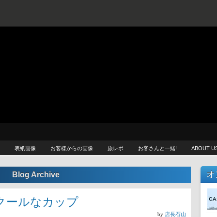
プ / CASCADE LOOP
らしたい —
表紙画像
お客様からの画像
旅レポ
お客さんと一緒!
ABOUT U
オ
Blog Archive
クールなカップ
by
店長石山