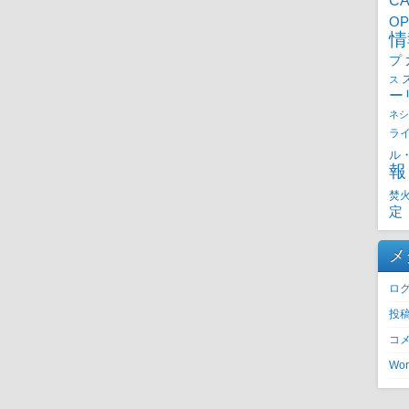
CA
OP
情
プ
ス
ー
ネシ
ラ
ル
報
焚
定
メ
ロ
投
コ
Wor