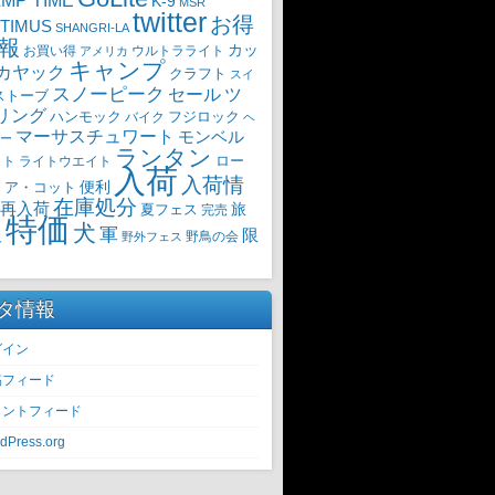
MP TIME
K-9
MSR
twitter
お得
TIMUS
SHANGRI-LA
報
カッ
ウルトラライト
お買い得
アメリカ
キャンプ
カヤック
クラフト
スイ
スノーピーク
セール
ツ
ストーブ
リング
ハンモック
バイク
フジロック
ヘ
マーサスチュワート
モンベル
ー
ランタン
ロー
イト
ライトウエイト
入荷
入荷情
・ア・コット
便利
在庫処分
再入荷
旅
夏フェス
完売
特価
犬
軍
限
野鳥の会
火
野外フェス
タ情報
グイン
稿フィード
メントフィード
dPress.org