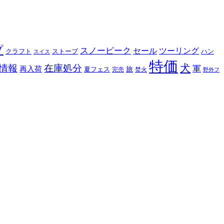
プ
スノーピーク
セール
ツーリング
クラフト
ストーブ
ハン
スイス
特価
犬
情報
在庫処分
軍
再入荷
旅
夏フェス
完売
焚火
野外フ