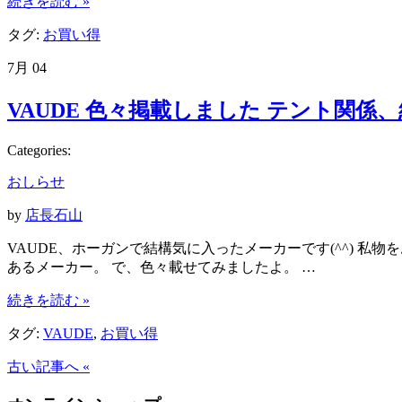
続きを読む »
タグ:
お買い得
7月
04
VAUDE 色々掲載しました テント関係
Categories:
おしらせ
by
店長石山
VAUDE、ホーガンで結構気に入ったメーカーです(^^) 
あるメーカー。 で、色々載せてみましたよ。 …
続きを読む »
タグ:
VAUDE
,
お買い得
古い記事へ «