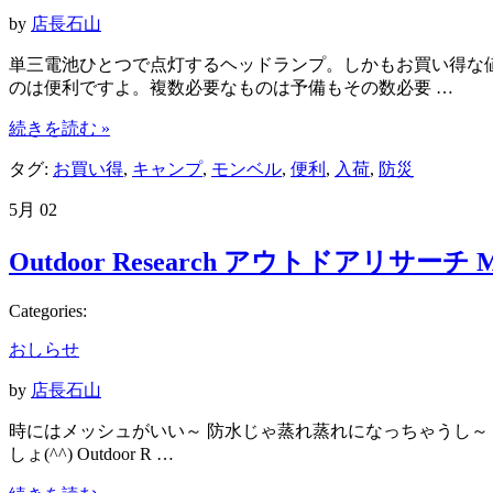
by
店長石山
単三電池ひとつで点灯するヘッドランプ。しかもお買い得な値
のは便利ですよ。複数必要なものは予備もその数必要 …
続きを読む »
タグ:
お買い得
,
キャンプ
,
モンベル
,
便利
,
入荷
,
防災
5月
02
Outdoor Research アウトドアリサーチ MES
Categories:
おしらせ
by
店長石山
時にはメッシュがいい～ 防水じゃ蒸れ蒸れになっちゃうし～ こち
しょ(^^) Outdoor R …