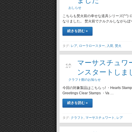
ました
おしらせ
こちらも焚火前の幸せな道具シリーズ(^^
なりました。 焚火前でクルクルしながらぼーっと
続きを読む »
タグ:
レア
,
ローラロースター
,
入荷
,
焚火
マーサスチュワー
12月
10
ンスタートしました
クラフト館のお知らせ
今回の対象製品はこちらっ! ・Hearts Stamp and I
Greetings Clear Stamps ・Va …
続きを読む »
タグ:
クラフト
,
マーサスチュワート
,
レア