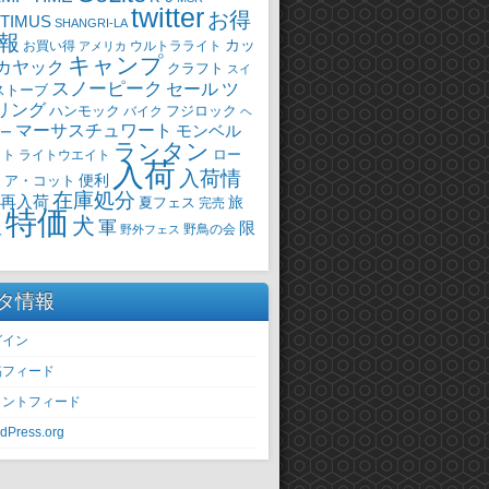
twitter
お得
TIMUS
SHANGRI-LA
報
カッ
ウルトラライト
お買い得
アメリカ
キャンプ
カヤック
クラフト
スイ
スノーピーク
セール
ツ
ストーブ
リング
ハンモック
バイク
フジロック
ヘ
マーサスチュワート
モンベル
ー
ランタン
ロー
イト
ライトウエイト
入荷
入荷情
・ア・コット
便利
在庫処分
再入荷
旅
夏フェス
完売
特価
犬
軍
限
野鳥の会
火
野外フェス
タ情報
グイン
稿フィード
メントフィード
dPress.org