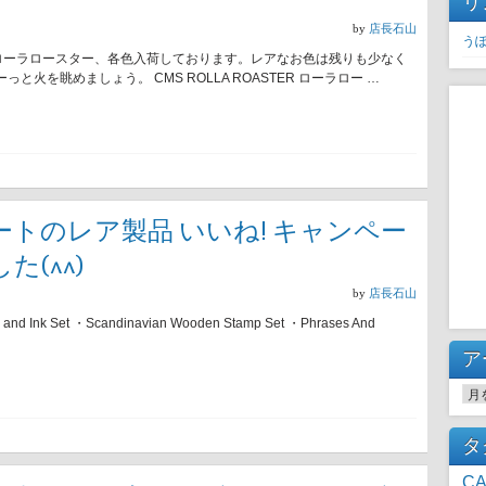
リ
by
店長石山
う
) ローラロースター、各色入荷しております。レアなお色は残りも少なく
火を眺めましょう。 CMS ROLLA ROASTER ローラロー …
トのレア製品 いいね! キャンペー
(^^)
by
店長石山
nk Set ・Scandinavian Wooden Stamp Set ・Phrases And
ア
ア
タ
CA