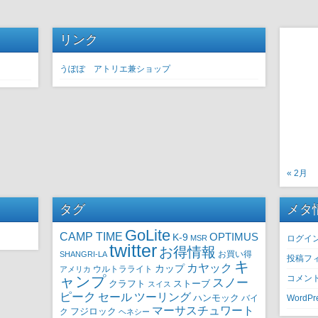
リンク
うぽぽ アトリエ兼ショップ
« 2月
タグ
メタ
GoLite
CAMP TIME
OPTIMUS
K-9
MSR
ログイ
twitter
お得情報
SHANGRI-LA
お買い得
投稿フ
キ
カヤック
カップ
ウルトラライト
アメリカ
ャンプ
コメン
スノー
クラフト
ストーブ
スイス
ピーク
セール
ツーリング
ハンモック
バイ
WordPre
マーサスチュワート
ク
フジロック
ヘネシー