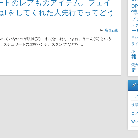
ートのレアものアイテム。フェイ
OP
! をしてくれた人先行でってどう
情
プ
ス
by
店長石山
ー
ネシ
ていないのが現状(笑) これではいけないよね。うーん(悩) というこ
ラ
ーサスチュワートの廃盤パンチ、スタンプ”などを …
ル
報
焚
定
メ
ロ
投
コ
Wor