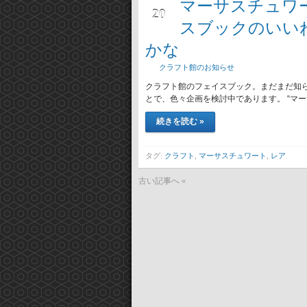
マーサスチュワ
11月
20
スブックのいいね
かな
クラフト館のお知らせ
クラフト館のフェイスブック。まだまだ知られ
とで、色々企画を検討中であります。 “マ
続きを読む »
タグ:
クラフト
,
マーサスチュワート
,
レア
古い記事へ «