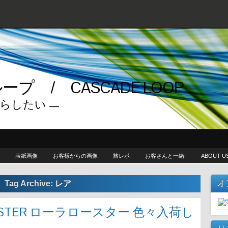
プ / CASCADE LOOP
らしたい —
表紙画像
お客様からの画像
旅レポ
お客さんと一緒!
ABOUT U
オ
Tag Archive:
レア
ROASTER ローラロースター 色々入荷し