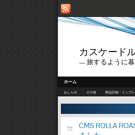
カスケードルー
— 旅するように暮
ホーム
おしらせ
その他
商品詳細・インプレ
CMS ROLLA 
9月
09