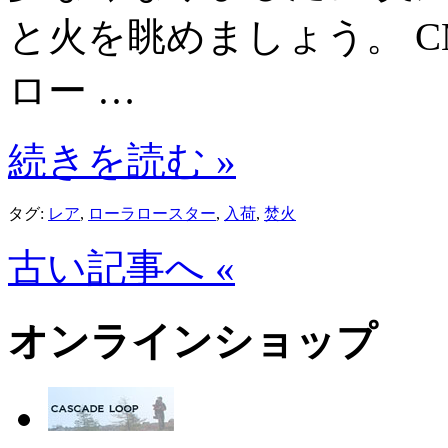
と火を眺めましょう。 CMS
ロー …
続きを読む »
タグ:
レア
,
ローラロースター
,
入荷
,
焚火
古い記事へ «
オンラインショップ