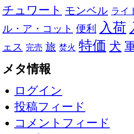
チュワート
モンベル
ライ
入荷
便利
ル・ア・コット
特価
犬
旅
ェス
完売
焚火
メタ情報
ログイン
投稿フィード
コメントフィード