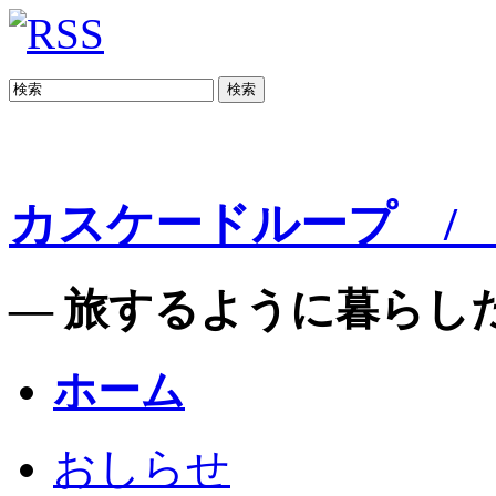
検索
カスケードループ / C
— 旅するように暮らした
ホーム
おしらせ