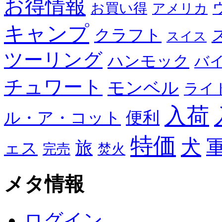
お得情報
お買い得
アメリカ
キャンプ
クラフト
スイス
ツーリング
ハンモック
バ
チュワート
モンベル
ライ
入荷
便利
ル・ア・コット
特価
犬
旅
ェス
完売
焚火
メタ情報
ログイン