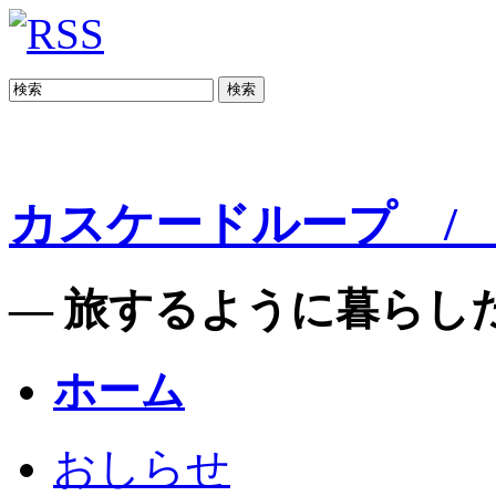
検索
カスケードループ / C
— 旅するように暮らした
ホーム
おしらせ