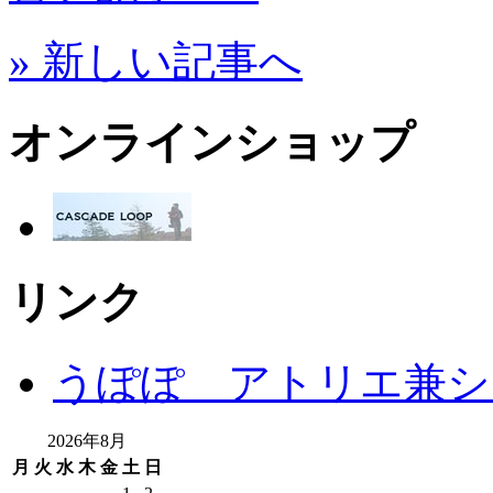
» 新しい記事へ
オンラインショップ
リンク
うぽぽ アトリエ兼シ
2026年8月
月
火
水
木
金
土
日