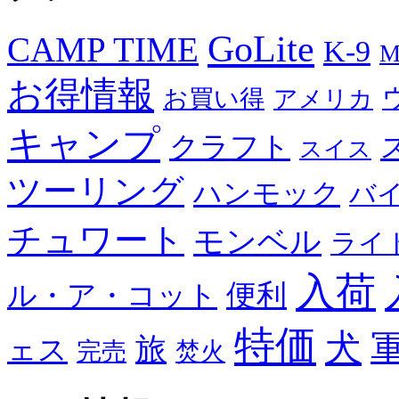
GoLite
CAMP TIME
K-9
M
お得情報
お買い得
アメリカ
キャンプ
クラフト
スイス
ツーリング
ハンモック
バ
チュワート
モンベル
ライ
入荷
便利
ル・ア・コット
特価
犬
旅
ェス
完売
焚火