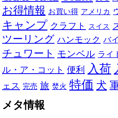
お得情報
お買い得
アメリカ
キャンプ
クラフト
スイス
ツーリング
ハンモック
バ
チュワート
モンベル
ライ
入荷
便利
ル・ア・コット
特価
犬
旅
ェス
完売
焚火
メタ情報