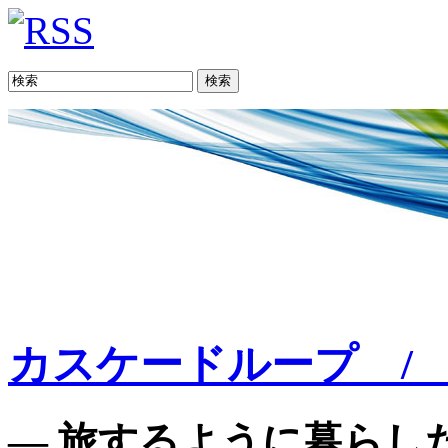
検索
カスケードループ / C
— 旅するように暮らした