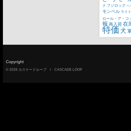
ク
フジロック
ヘ
モンベル
ライ
ロール・ア・コ
報
在
再入荷
特価
犬
Copyright
© 2026 カスケードループ / CASCADE LOOP.