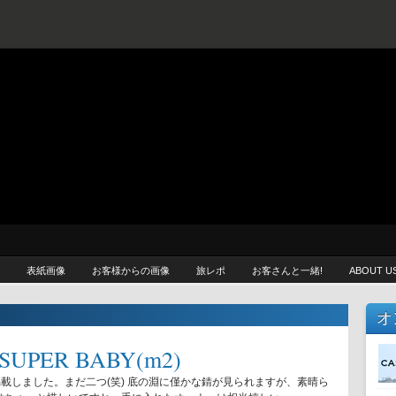
プ / CASCADE LOOP
らしたい —
表紙画像
お客様からの画像
旅レポ
お客さんと一緒!
ABOUT U
オ
SUPER BABY(m2)
FE
Y(m2) 掲載しました。まだ二つ(笑) 底の淵に僅かな錆が見られますが、素晴ら
FEU