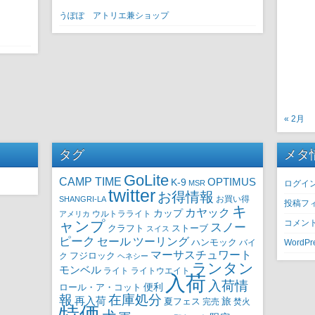
うぽぽ アトリエ兼ショップ
« 2月
タグ
メタ
GoLite
CAMP TIME
OPTIMUS
K-9
MSR
ログイ
twitter
お得情報
SHANGRI-LA
お買い得
投稿フ
キ
カヤック
カップ
ウルトラライト
アメリカ
ャンプ
コメン
スノー
クラフト
ストーブ
スイス
ピーク
セール
ツーリング
ハンモック
バイ
WordPre
マーサスチュワート
ク
フジロック
ヘネシー
ランタン
モンベル
ライト
ライトウエイト
入荷
入荷情
ロール・ア・コット
便利
報
在庫処分
再入荷
旅
夏フェス
完売
焚火
特価