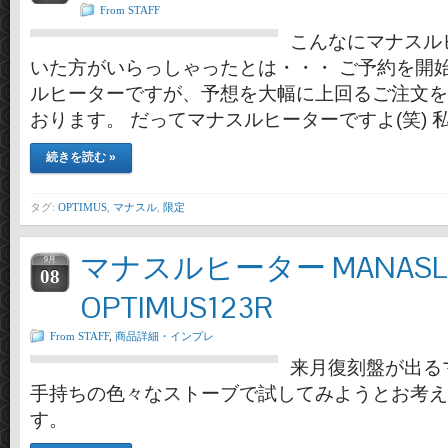
From STAFF
こんなにマナスル
いた方がいらっしゃったとは・・・ ご予約を開
ルヒーターですが、予想を大幅に上回るご注文を
おります。 だってマナスルヒーターですよ(笑) 私
続きを読む »
タグ:
OPTIMUS
,
マナスル
,
限定
マナスルヒーター MANASLU 
9月
08
OPTIMUS123R
From STAFF
,
商品詳細・インプレ
来月復刻盤が出る
手持ちの色々なストーブで試してみようとお考え
す。