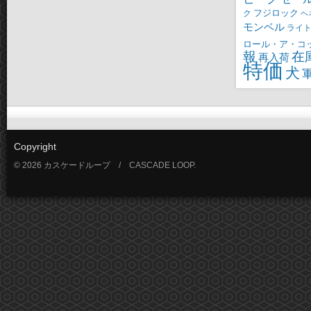
ク
フジロック
ヘ
モンベル
ライ
ロール・ア・コ
報
在
再入荷
特価
犬
Copyright
© 2026 カスケードループ / CASCADE LOOP.