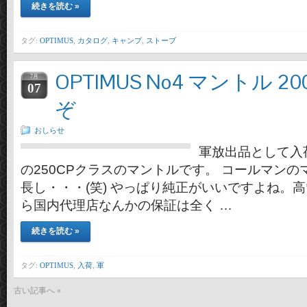
続きを読む »
タグ:
OPTIMUS
,
カタログ
,
キャンプ
,
ストーブ
OPTIMUS No4 マントル 
7月
07
ぞ
おしらせ
軍放出品として入荷し
の250CPクラスのマントルです。 コールマン
長し・・・(笑) やっぱり純正がいいですよね。高い
ら国内代理店なんかの保証は全く …
続きを読む »
タグ:
OPTIMUS
,
入荷
,
軍
古い記事へ «