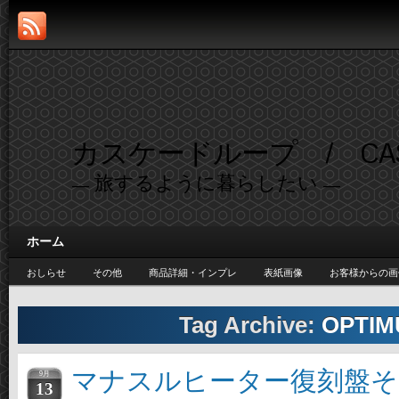
カスケードループ / CASC
— 旅するように暮らしたい —
ホーム
おしらせ
その他
商品詳細・インプレ
表紙画像
お客様からの画
Tag Archive:
OPTIM
マナスルヒーター復刻盤そ
9月
13