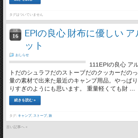
タグはついていません
EPIの良心 財布に優しい 
11月
16
ット
おしらせ
111EPIの良心 
トだのシュラフだのストーブだのクッカーだのって
量の素材で出来た最近のキャンプ用品。やっぱり
りすぎのようにも思います。 重量軽くても財 …
続きを読む »
タグ:
キャンプ
,
ストーブ
,
旅
古い記事へ «