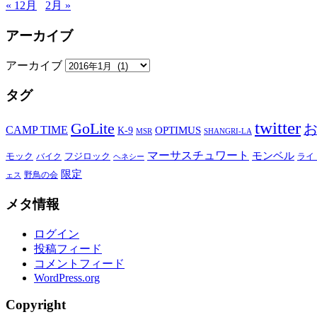
« 12月
2月 »
アーカイブ
アーカイブ
タグ
twitter
GoLite
CAMP TIME
OPTIMUS
K-9
MSR
SHANGRI-LA
マーサスチュワート
モンベル
モック
バイク
フジロック
ライ
ヘネシー
限定
野鳥の会
ェス
メタ情報
ログイン
投稿フィード
コメントフィード
WordPress.org
Copyright