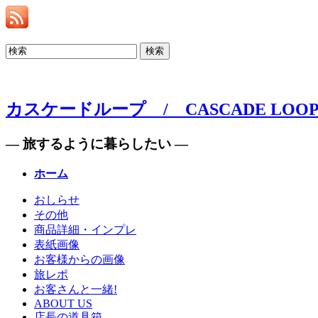
検索
カスケードループ / CASCADE LOO
— 旅するように暮らしたい —
ホーム
おしらせ
その他
商品詳細・インプレ
表紙画像
お客様からの画像
旅レポ
お客さんと一緒!
ABOUT US
店長の道具箱