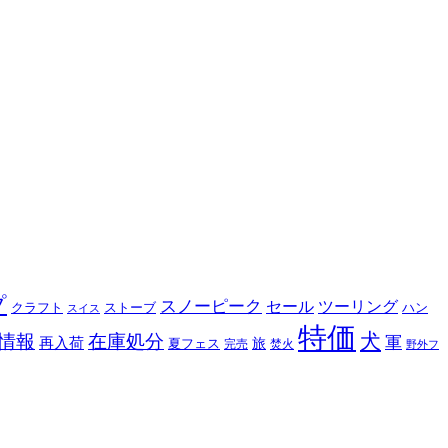
プ
スノーピーク
セール
ツーリング
クラフト
ストーブ
ハン
スイス
特価
犬
情報
在庫処分
軍
再入荷
旅
夏フェス
完売
焚火
野外フ