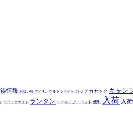
キャン
お得情報
カヤック
カップ
ウルトラライト
お買い得
アメリカ
入荷
ランタン
入荷
ロール・ア・コット
便利
ト
ライトウエイト