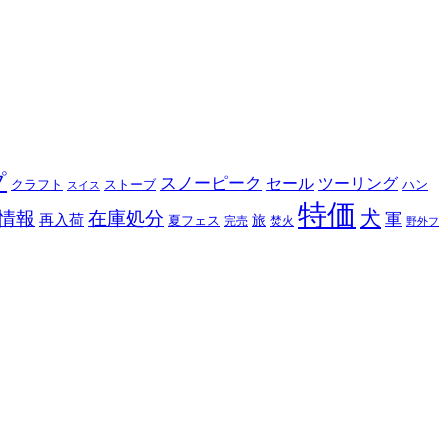
プ
スノーピーク
セール
ツーリング
クラフト
ストーブ
ハン
スイス
特価
犬
情報
在庫処分
軍
再入荷
旅
夏フェス
完売
焚火
野外フ