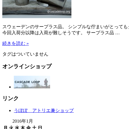
スウェーデンのサープラス品。 シンプルな佇まいがとっても
今回入荷分以降は入荷が難しそうです。 サープラス品 …
続きを読む »
タグはついていません
オンラインショップ
リンク
うぽぽ アトリエ兼ショップ
2016年1月
月
火
水
木
金
土
日