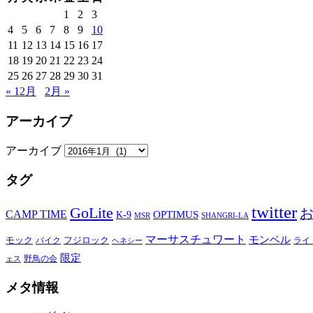
1
2
3
4
5
6
7
8
9
10
11
12
13
14
15
16
17
18
19
20
21
22
23
24
25
26
27
28
29
30
31
« 12月
2月 »
アーカイブ
アーカイブ
タグ
twitter
GoLite
CAMP TIME
OPTIMUS
K-9
MSR
SHANGRI-LA
マーサスチュワート
モンベル
モック
バイク
フジロック
ライ
ヘネシー
限定
野鳥の会
ェス
メタ情報