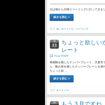
日は朝から日帰りツーリングに行ってきました(
続きを読む »
タグ:
XL
,
オートバイ
,
ツーリング
ちょっと欲しいか
7月
13
レート
From STAFF
将棋駒を模したナンバープレート…天童市
ら、駒の形を模したナンバープレートを原付
ちょっと欲 …
続きを読む »
タグ:
オートバイ
もう３月ですね
3月