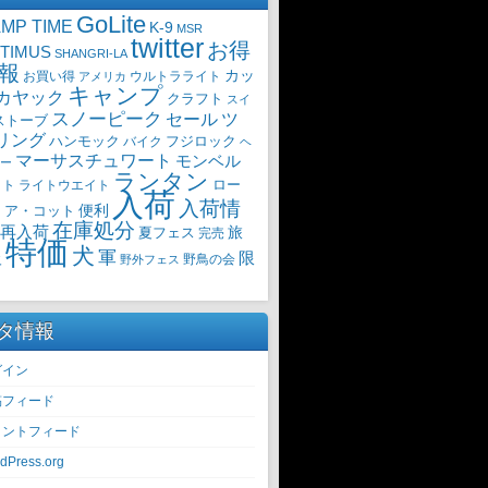
GoLite
MP TIME
K-9
MSR
twitter
お得
TIMUS
SHANGRI-LA
報
カッ
ウルトラライト
お買い得
アメリカ
キャンプ
カヤック
クラフト
スイ
スノーピーク
セール
ツ
ストーブ
リング
ハンモック
バイク
フジロック
ヘ
マーサスチュワート
モンベル
ー
ランタン
ロー
イト
ライトウエイト
入荷
入荷情
・ア・コット
便利
在庫処分
再入荷
旅
夏フェス
完売
特価
犬
軍
限
野鳥の会
火
野外フェス
タ情報
グイン
稿フィード
メントフィード
dPress.org