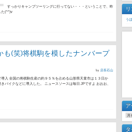
すっかりキャンプツーリングに行ってない・・・ということで、昨
リ
^^)v
う
も(笑)将棋駒を模したナンバープ
by
店長石山
で導入 全国の将棋駒生産の約９５％を占める山形県天童市は１３日か
きバイクなどに導入した。 ニュースソースは毎日.JPですよ おおお、
ア
ア
タ