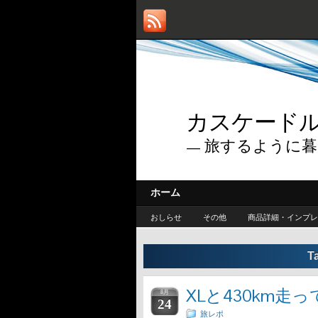
カスケードルー
— 旅するように暮
ホーム
おしらせ
その他
商品詳細・インプレ
T
XLと430km走
8月
24
旅レポ