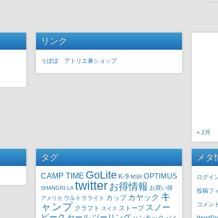
リンク
うぽぽ アトリエ兼ショップ
« 2月
タグ
メタ
GoLite
CAMP TIME
OPTIMUS
K-9
MSR
ログイ
twitter
お得情報
SHANGRI-LA
お買い得
投稿フ
キ
カヤック
カップ
ウルトラライト
アメリカ
ャンプ
コメン
スノー
クラフト
ストーブ
スイス
ピーク
セール
ツーリング
ハンモック