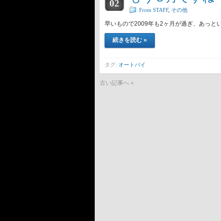
02
From STAFF
,
その他
早いもので2009年も2ヶ月が過ぎ、あっと
続きを読む »
タグ:
オートバイ
古い記事へ «