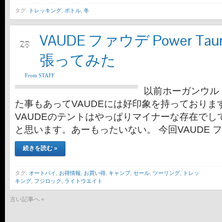
タグ:
トレッキング
,
ボトル
,
冬
VAUDE ファウデ Power Ta
9月
28
張ってみた
From STAFF
以前ホーガンウル
た事もあってVAUDEには好印象を持っておりま
VAUDEのテントはやっぱりマイナーな存在でし
と思います。あーもったいない。 今回VAUDE フ
続きを読む »
タグ:
オートバイ
,
お得情報
,
お買い得
,
キャンプ
,
セール
,
ツーリング
,
トレッ
キング
,
フジロック
,
ライトウエイト
古い記事へ «