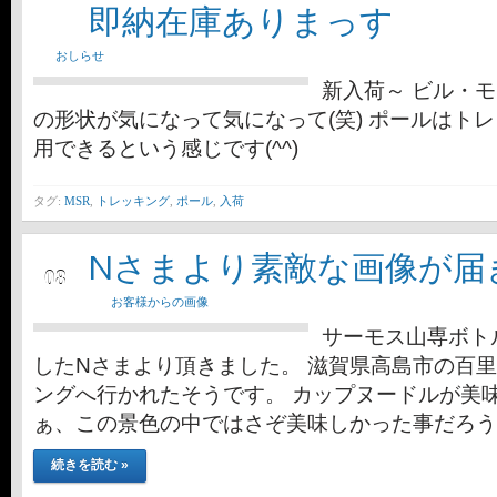
即納在庫ありまっす
おしらせ
新入荷～ ビル・
の形状が気になって気になって(笑) ポールはト
用できるという感じです(^^)
タグ:
MSR
,
トレッキング
,
ポール
,
入荷
Nさまより素敵な画像が届
3月
08
お客様からの画像
サーモス山専ボト
したNさまより頂きました。 滋賀県高島市の百
ングへ行かれたそうです。 カップヌードルが美味
ぁ、この景色の中ではさぞ美味しかった事だろう
続きを読む »