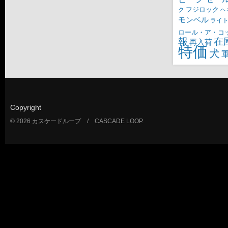
ク
フジロック
ヘ
モンベル
ライ
ロール・ア・コ
報
在
再入荷
特価
犬
Copyright
© 2026 カスケードループ / CASCADE LOOP.