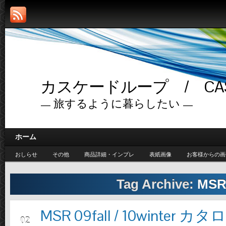
カスケードループ / CASC
— 旅するように暮らしたい —
ホーム
おしらせ
その他
商品詳細・インプレ
表紙画像
お客様からの画
Tag Archive:
MS
MSR 09fall / 10winte
11月
02