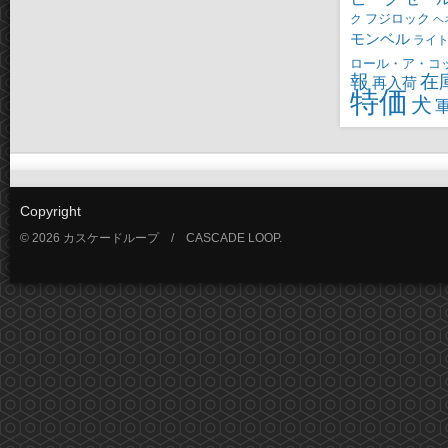
ク
フジロック
ヘ
モンベル
ライ
ロール・ア・コ
報
在
再入荷
特価
犬
Copyright
© 2026 カスケードループ / CASCADE LOOP.