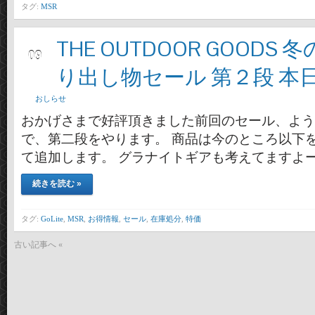
タグ:
MSR
THE OUTDOOR GOODS
12月
09
り出し物セール 第２段 本
おしらせ
おかげさまで好評頂きました前回のセール、よう
で、第二段をやります。 商品は今のところ以下
て追加します。 グラナイトギアも考えてますよー(
続きを読む »
タグ:
GoLite
,
MSR
,
お得情報
,
セール
,
在庫処分
,
特価
古い記事へ «