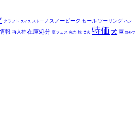
プ
スノーピーク
セール
ツーリング
クラフト
ストーブ
ハン
スイス
特価
犬
情報
在庫処分
軍
再入荷
旅
夏フェス
完売
焚火
野外フ