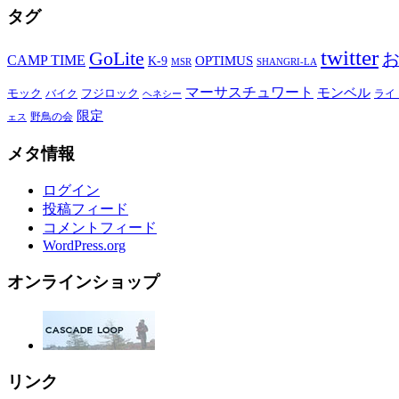
タグ
twitter
GoLite
CAMP TIME
OPTIMUS
K-9
MSR
SHANGRI-LA
マーサスチュワート
モンベル
モック
バイク
フジロック
ライ
ヘネシー
限定
野鳥の会
ェス
メタ情報
ログイン
投稿フィード
コメントフィード
WordPress.org
オンラインショップ
リンク