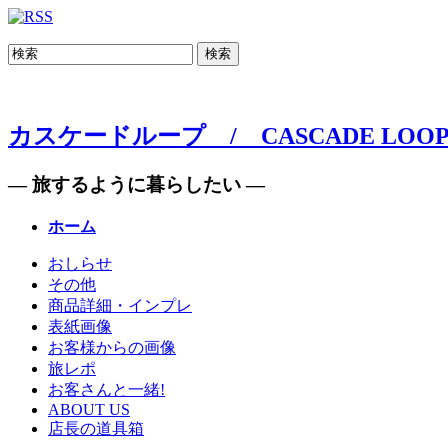
検索
カスケードループ / CASCADE LOO
— 旅するように暮らしたい —
ホーム
おしらせ
その他
商品詳細・インプレ
表紙画像
お客様からの画像
旅レポ
お客さんと一緒!
ABOUT US
店長の道具箱