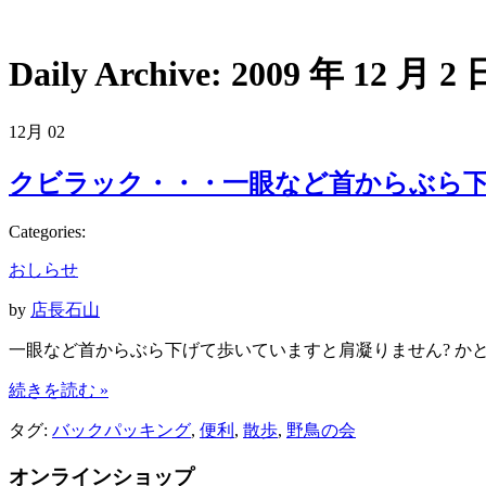
Daily Archive:
2009 年 12 月 2 
12月
02
クビラック・・・一眼など首からぶら下
Categories:
おしらせ
by
店長石山
一眼など首からぶら下げて歩いていますと肩凝りません? か
続きを読む »
タグ:
バックパッキング
,
便利
,
散歩
,
野鳥の会
オンラインショップ