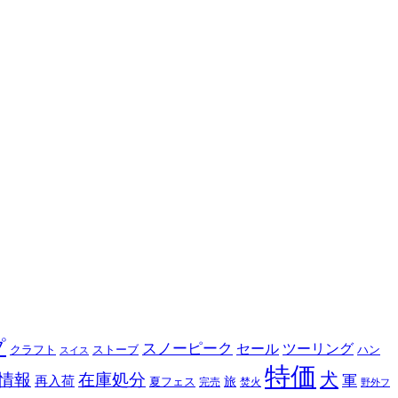
プ
スノーピーク
セール
ツーリング
クラフト
ストーブ
ハン
スイス
特価
犬
情報
在庫処分
軍
再入荷
旅
夏フェス
完売
焚火
野外フ