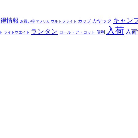
キャン
お得情報
カヤック
カップ
ウルトラライト
お買い得
アメリカ
入荷
ランタン
入荷
ロール・ア・コット
便利
ト
ライトウエイト