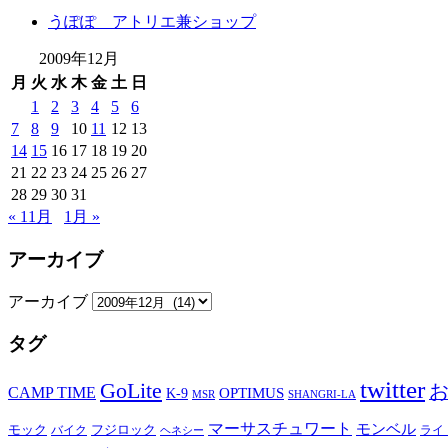
うぽぽ アトリエ兼ショップ
2009年12月
月
火
水
木
金
土
日
1
2
3
4
5
6
7
8
9
10
11
12
13
14
15
16
17
18
19
20
21
22
23
24
25
26
27
28
29
30
31
« 11月
1月 »
アーカイブ
アーカイブ
タグ
twitter
GoLite
CAMP TIME
OPTIMUS
K-9
MSR
SHANGRI-LA
マーサスチュワート
モンベル
モック
バイク
フジロック
ライ
ヘネシー