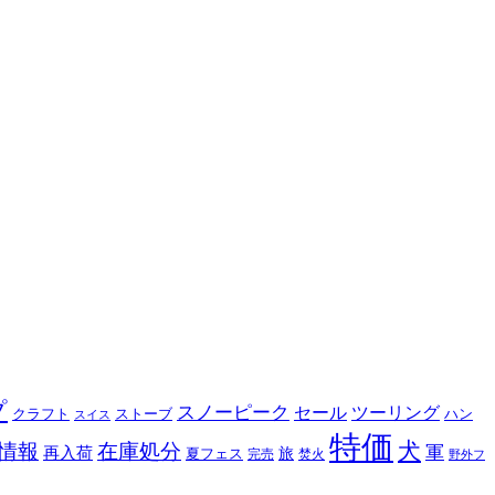
プ
スノーピーク
セール
ツーリング
クラフト
ストーブ
ハン
スイス
特価
犬
情報
在庫処分
軍
再入荷
旅
夏フェス
完売
焚火
野外フ