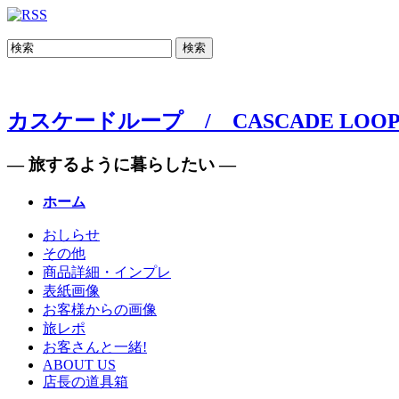
検索
カスケードループ / CASCADE LOO
— 旅するように暮らしたい —
ホーム
おしらせ
その他
商品詳細・インプレ
表紙画像
お客様からの画像
旅レポ
お客さんと一緒!
ABOUT US
店長の道具箱