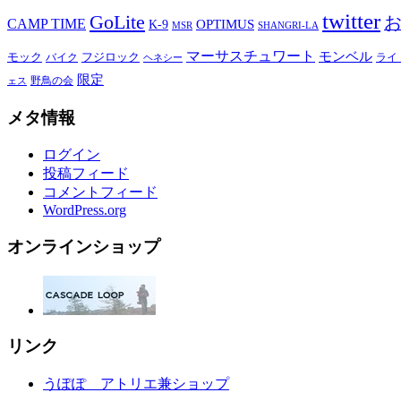
twitter
GoLite
CAMP TIME
OPTIMUS
K-9
MSR
SHANGRI-LA
マーサスチュワート
モンベル
モック
バイク
フジロック
ライ
ヘネシー
限定
野鳥の会
ェス
メタ情報
ログイン
投稿フィード
コメントフィード
WordPress.org
オンラインショップ
リンク
うぽぽ アトリエ兼ショップ