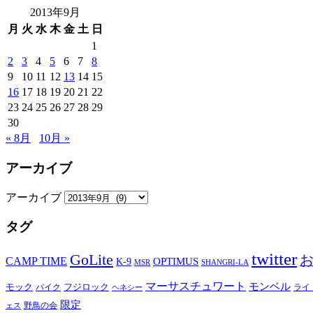
2013年9月
月
火
水
木
金
土
日
1
2
3
4
5
6
7
8
9
10
11
12
13
14
15
16
17
18
19
20
21
22
23
24
25
26
27
28
29
30
« 8月
10月 »
アーカイブ
アーカイブ
タグ
twitter
GoLite
CAMP TIME
OPTIMUS
K-9
MSR
SHANGRI-LA
マーサスチュワート
モンベル
モック
バイク
フジロック
ライ
ヘネシー
限定
野鳥の会
ェス