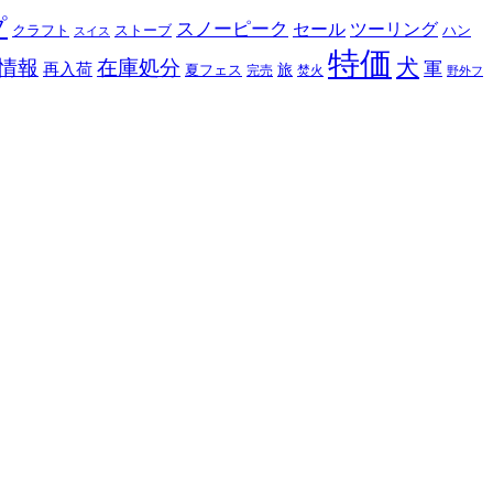
プ
スノーピーク
セール
ツーリング
クラフト
ストーブ
ハン
スイス
特価
犬
情報
在庫処分
軍
再入荷
旅
夏フェス
完売
焚火
野外フ