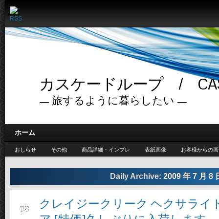
カスケードループ / CASC
— 旅するように暮らしたい —
ホーム
おしらせ
その他
商品詳細・インプレ
表紙画像
お客様からの画
Daily Archive:
2009 年 7 月 8 
クレイジークリーク ヘクサライ
7月
08