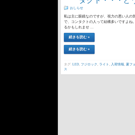
タクト・・・どう
おしらせ
私は主に眼鏡なのですが、視力の悪い人の
で、コンタクトの人って結構多いですよね
るかもしれませ …
続きを読む »
続きを読む »
タグ:
LED
,
フジロック
,
ライト
,
入荷情報
,
夏フ
ス