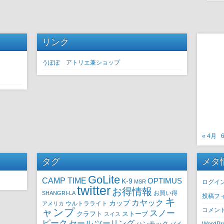
リンク
うぽぽ アトリエ兼ショップ
« 4月
タグ
メタ
GoLite
CAMP TIME
OPTIMUS
K-9
MSR
ログイ
twitter
お得情報
SHANGRI-LA
お買い得
投稿フ
キ
カヤック
カップ
ウルトラライト
アメリカ
ャンプ
コメン
スノー
クラフト
ストーブ
スイス
ピーク
セール
ツーリング
ハンモック