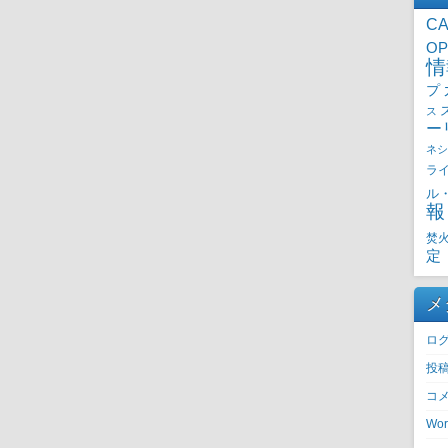
CA
OP
情
プ
ス
ー
ネシ
ラ
ル
報
焚
定
メ
ロ
投
コ
Wor