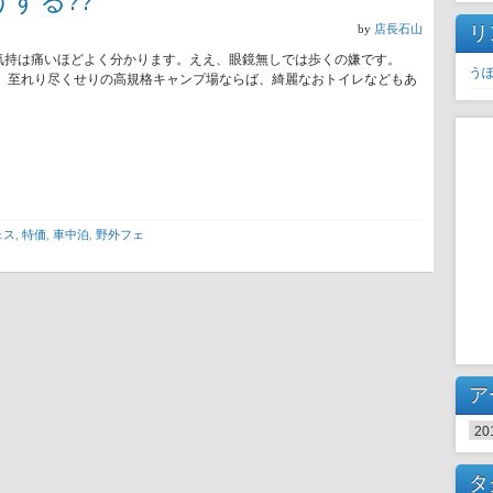
する??
リ
by
店長石山
気持は痛いほどよく分かります。ええ、眼鏡無しでは歩くの嫌です。
う
。 至れり尽くせりの高規格キャンプ場ならば、綺麗なおトイレなどもあ
ェス
,
特価
,
車中泊
,
野外フェ
ア
ア
タ