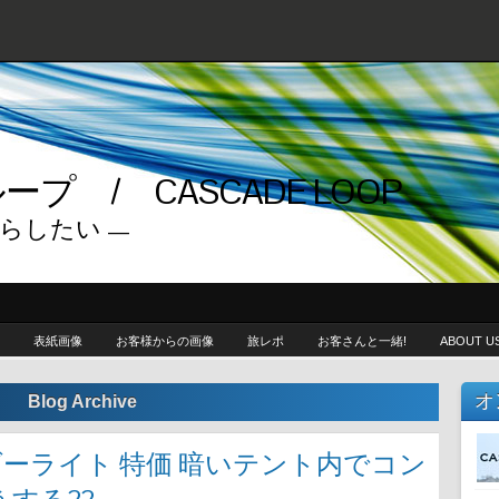
プ / CASCADE LOOP
らしたい —
表紙画像
お客様からの画像
旅レポ
お客さんと一緒!
ABOUT U
オ
Blog Archive
 パウダーライト 特価 暗いテント内でコン