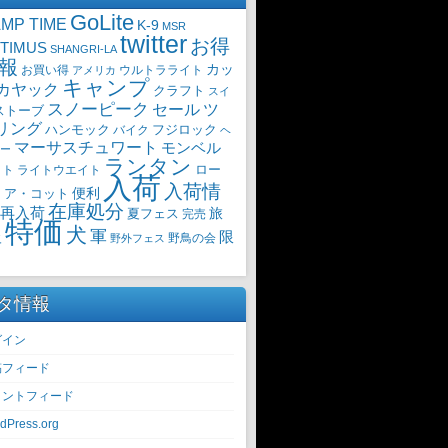
GoLite
MP TIME
K-9
MSR
twitter
お得
TIMUS
SHANGRI-LA
報
カッ
ウルトラライト
お買い得
アメリカ
キャンプ
カヤック
クラフト
スイ
スノーピーク
セール
ツ
ストーブ
リング
ハンモック
バイク
フジロック
ヘ
マーサスチュワート
モンベル
ー
ランタン
ロー
イト
ライトウエイト
入荷
入荷情
・ア・コット
便利
在庫処分
再入荷
旅
夏フェス
完売
特価
犬
軍
限
野鳥の会
火
野外フェス
タ情報
グイン
稿フィード
メントフィード
dPress.org