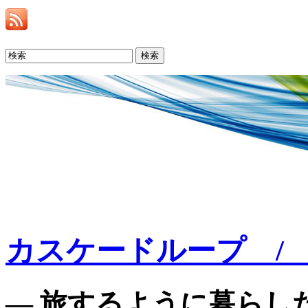
検索
カスケードループ / C
— 旅するように暮らした