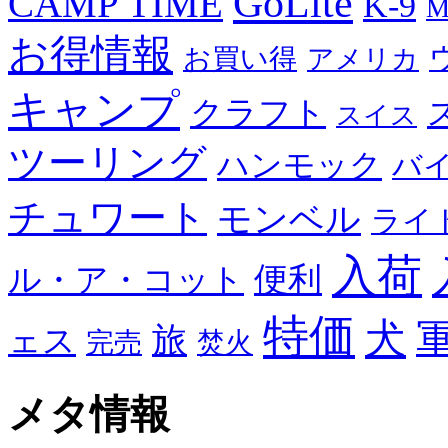
GoLite
CAMP TIME
K-9
M
お得情報
お買い得
アメリカ
キャンプ
クラフト
スイス
ツーリング
ハンモック
バ
チュワート
モンベル
ライ
入荷
便利
ル・ア・コット
特価
犬
旅
ェス
完売
焚火
メタ情報