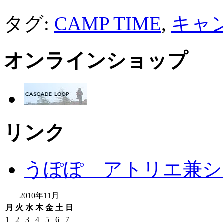
タグ:
CAMP TIME
,
キャ
オンラインショップ
リンク
うぽぽ アトリエ兼シ
2010年11月
月
火
水
木
金
土
日
1
2
3
4
5
6
7