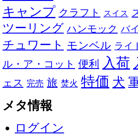
キャンプ
クラフト
スイス
ツーリング
ハンモック
バ
チュワート
モンベル
ライ
入荷
便利
ル・ア・コット
特価
犬
旅
ェス
完売
焚火
メタ情報
ログイン