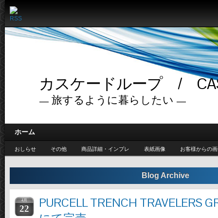
カスケードループ / CASC
— 旅するように暮らしたい —
ホーム
おしらせ
その他
商品詳細・インプレ
表紙画像
お客様からの画
Blog Archive
PURCELL TRENCH TRAVELERS 
4月
22