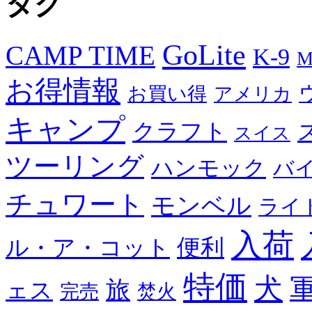
タグ
GoLite
CAMP TIME
K-9
M
お得情報
お買い得
アメリカ
キャンプ
クラフト
スイス
ツーリング
ハンモック
バ
チュワート
モンベル
ライ
入荷
便利
ル・ア・コット
特価
犬
旅
ェス
完売
焚火