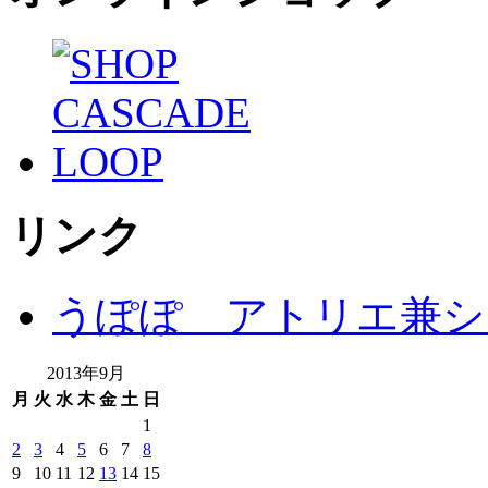
リンク
うぽぽ アトリエ兼シ
2013年9月
月
火
水
木
金
土
日
1
2
3
4
5
6
7
8
9
10
11
12
13
14
15