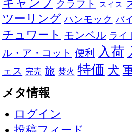
キャンプ
クラフト
スイス
ツーリング
ハンモック
バ
チュワート
モンベル
ライ
入荷
便利
ル・ア・コット
特価
犬
旅
ェス
完売
焚火
メタ情報
ログイン
投稿フィード