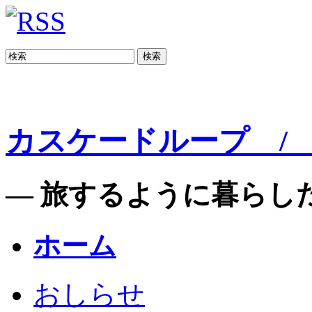
検索
カスケードループ / C
— 旅するように暮らした
ホーム
おしらせ