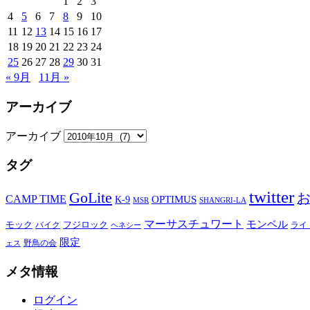
1
2
3
4
5
6
7
8
9
10
11
12
13
14
15
16
17
18
19
20
21
22
23
24
25
26
27
28
29
30
31
« 9月
11月 »
アーカイブ
アーカイブ
タグ
twitter
GoLite
CAMP TIME
OPTIMUS
K-9
MSR
SHANGRI-LA
マーサスチュワート
モンベル
モック
バイク
フジロック
ライ
ヘネシー
限定
野鳥の会
ェス
メタ情報
ログイン