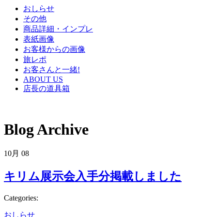
おしらせ
その他
商品詳細・インプレ
表紙画像
お客様からの画像
旅レポ
お客さんと一緒!
ABOUT US
店長の道具箱
Blog Archive
10月
08
キリム展示会入手分掲載しました
Categories:
おしらせ