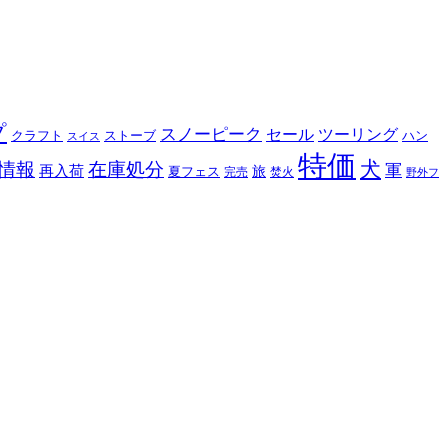
プ
スノーピーク
セール
ツーリング
クラフト
ストーブ
ハン
スイス
特価
犬
情報
在庫処分
軍
再入荷
旅
夏フェス
完売
焚火
野外フ