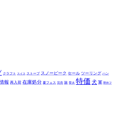
プ
スノーピーク
セール
ツーリング
クラフト
ストーブ
ハン
スイス
特価
犬
情報
在庫処分
軍
再入荷
旅
夏フェス
完売
焚火
野外フ