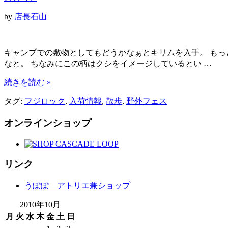
by
店長石山
キャンプでの敷物としてもどうかなぁとキリムを入手。 もっ
なと。 ちなみにこの柄はクシをイメージしているとい …
続きを読む »
タグ:
フジロック
,
入荷情報
,
散歩
,
野外フェス
オンラインショップ
リンク
うぽぽ アトリエ兼ショップ
2010年10月
月
火
水
木
金
土
日