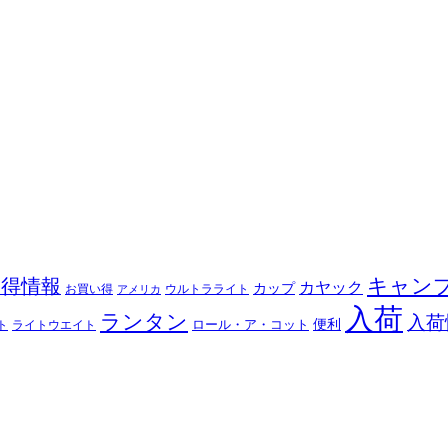
キャン
お得情報
カヤック
カップ
ウルトラライト
お買い得
アメリカ
入荷
ランタン
入荷
ロール・ア・コット
便利
ト
ライトウエイト