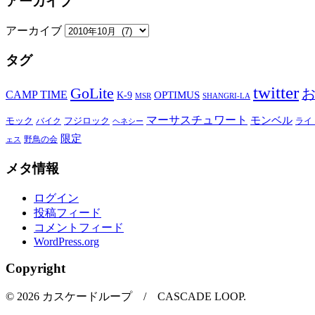
アーカイブ
アーカイブ
タグ
twitter
GoLite
CAMP TIME
OPTIMUS
K-9
MSR
SHANGRI-LA
マーサスチュワート
モンベル
モック
バイク
フジロック
ライ
ヘネシー
限定
野鳥の会
ェス
メタ情報
ログイン
投稿フィード
コメントフィード
WordPress.org
Copyright
© 2026 カスケードループ / CASCADE LOOP.